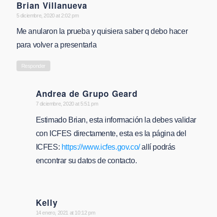
Brian Villanueva
says:
5 diciembre, 2020 at 2:02 pm
Me anularon la prueba y quisiera saber q debo hacer
para volver a presentarla
Responder
Andrea de Grupo Geard
says:
7 diciembre, 2020 at 5:51 pm
Estimado Brian, esta información la debes validar
con ICFES directamente, esta es la página del
ICFES:
https://www.icfes.gov.co/
allí podrás
encontrar su datos de contacto.
Kelly
says:
14 enero, 2021 at 10:12 pm