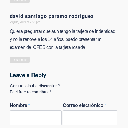
david santiago paramo rodriguez
says:
29 julio, 2019 at 2:58 pm
Quiera preguntar que aun tengo la tarjeta de indentidad
y no la renove a los 14 años, puedo presentar mi
examen de ICFES con la tarjeta rosada
Responder
Leave a Reply
Want to join the discussion?
Feel free to contribute!
Nombre
Correo electrónico
*
*