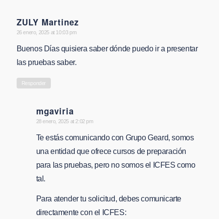
ZULY Martinez
says:
26 enero, 2025 at 10:03 pm
Buenos Días quisiera saber dónde puedo ir a presentar
las pruebas saber.
Responder
mgaviria
says:
28 enero, 2025 at 2:02 pm
Te estás comunicando con Grupo Geard, somos
una entidad que ofrece cursos de preparación
para las pruebas, pero no somos el ICFES como
tal.
Para atender tu solicitud, debes comunicarte
directamente con el ICFES: