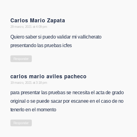
Carlos Mario Zapata
says:
29 marzo, 2021 at 4:09 pm
Quiero saber si puedo validar mi vallicherato
presentando las pruebas icfes
Responder
carlos mario aviles pacheco
says:
19 marzo, 2021 at 3:18 pm
para presentar las pruebas se necesita el acta de grado
original o se puede sacar por escanee en el caso de no
tenerlo en el momento
Responder