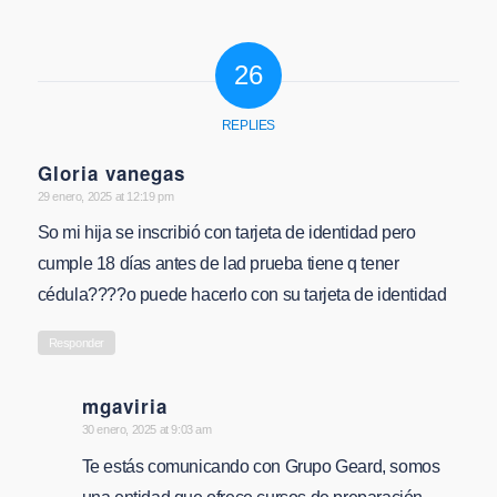
26
REPLIES
Gloria vanegas
says:
29 enero, 2025 at 12:19 pm
So mi hija se inscribió con tarjeta de identidad pero
cumple 18 días antes de lad prueba tiene q tener
cédula????o puede hacerlo con su tarjeta de identidad
Responder
mgaviria
says:
30 enero, 2025 at 9:03 am
Te estás comunicando con Grupo Geard, somos