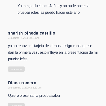
Yo me gradue hace 4años y no pude hacer la
pruebas icfes las puedo hacer este año
sharith pineda castillo
says:
31 octubre, 2020 at 10:11 am
yo no renove mi tarjeta de identidad sigo con laque le
dan la primera vez . esto influye en la presentación de mi
prueba icfes
Responder
Diana romero
says:
18 septiembre, 2020 at 3:12 pm
Quiero presentar la prueba saber
Responder