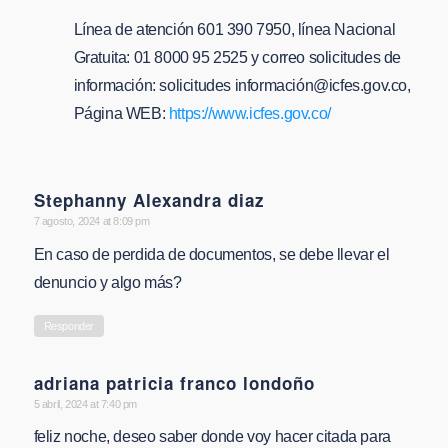
Línea de atención 601 390 7950, línea Nacional
Gratuita: 01 8000 95 2525 y correo solicitudes de
información: solicitudes informació
n@icfes.gov.co
,
Página WEB:
https://www.icfes.gov.co/
Stephanny Alexandra diaz
says:
7 agosto, 2024 at 8:09 pm
En caso de perdida de documentos, se debe llevar el
denuncio y algo más?
Responder
adriana patricia franco londoño
says:
5 abril, 2024 at 7:40 pm
feliz noche, deseo saber donde voy hacer citada para