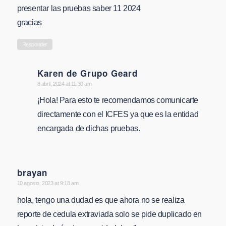
presentar las pruebas saber 11 2024
gracias
Responder
Karen de Grupo Geard
says:
8 abril, 2024 at 11:30 am
¡Hola! Para esto te recomendamos comunicarte
directamente con el ICFES ya que es la entidad
encargada de dichas pruebas.
brayan
says:
10 agosto, 2023 at 9:18 am
hola, tengo una dudad es que ahora no se realiza
reporte de cedula extraviada solo se pide duplicado en