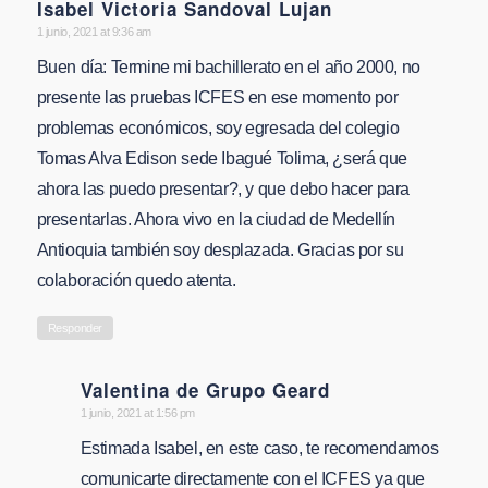
Isabel Victoria Sandoval Lujan
says:
1 junio, 2021 at 9:36 am
Buen día: Termine mi bachillerato en el año 2000, no
presente las pruebas ICFES en ese momento por
problemas económicos, soy egresada del colegio
Tomas Alva Edison sede Ibagué Tolima, ¿será que
ahora las puedo presentar?, y que debo hacer para
presentarlas. Ahora vivo en la ciudad de Medellín
Antioquia también soy desplazada. Gracias por su
colaboración quedo atenta.
Responder
Valentina de Grupo Geard
says:
1 junio, 2021 at 1:56 pm
Estimada Isabel, en este caso, te recomendamos
comunicarte directamente con el ICFES ya que