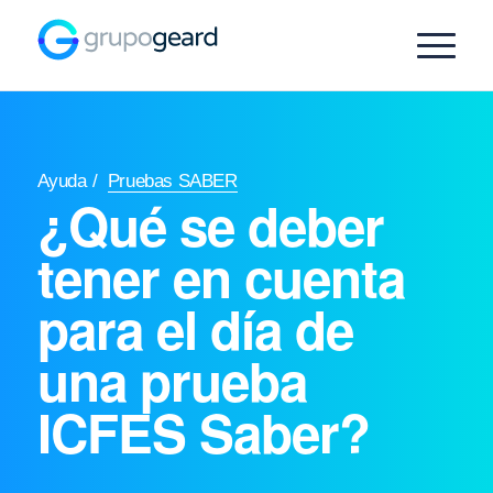
Ayuda
/
Pruebas SABER
¿Qué se deber
tener en cuenta
para el día de
una prueba
ICFES Saber?