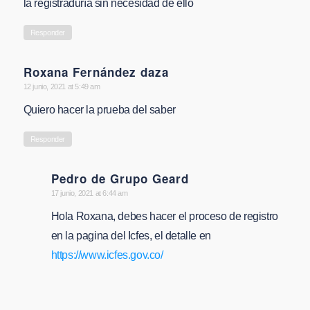
la registraduría sin necesidad de ello
Responder
Roxana Fernández daza
says:
12 junio, 2021 at 5:49 am
Quiero hacer la prueba del saber
Responder
Pedro de Grupo Geard
says:
17 junio, 2021 at 6:44 am
Hola Roxana, debes hacer el proceso de registro
en la pagina del Icfes, el detalle en
https://www.icfes.gov.co/