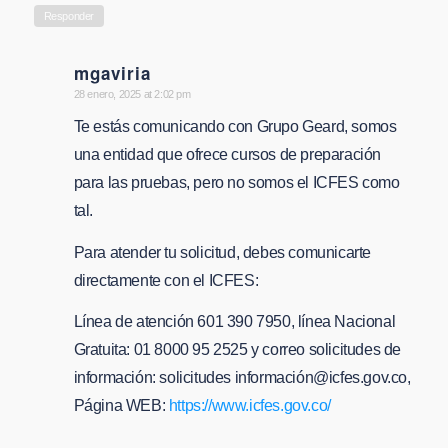
Responder
mgaviria
says:
28 enero, 2025 at 2:02 pm
Te estás comunicando con Grupo Geard, somos
una entidad que ofrece cursos de preparación
para las pruebas, pero no somos el ICFES como
tal.
Para atender tu solicitud, debes comunicarte
directamente con el ICFES:
Línea de atención 601 390 7950, línea Nacional
Gratuita: 01 8000 95 2525 y correo solicitudes de
información: solicitudes informació
n@icfes.gov.co
,
Página WEB:
https://www.icfes.gov.co/