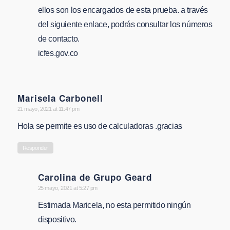
ellos son los encargados de esta prueba. a través
del siguiente enlace, podrás consultar los números
de contacto.
icfes.gov.co
Marisela Carbonell
says:
21 mayo, 2021 at 11:47 pm
Hola se permite es uso de calculadoras .gracias
Responder
Carolina de Grupo Geard
says:
25 mayo, 2021 at 5:27 pm
Estimada Maricela, no esta permitido ningún
dispositivo.