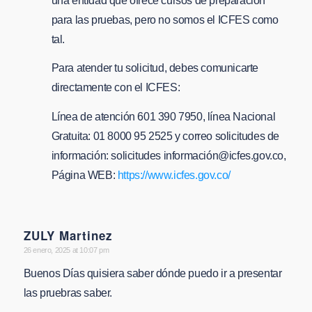
una entidad que ofrece cursos de preparación
para las pruebas, pero no somos el ICFES como
tal.
Para atender tu solicitud, debes comunicarte
directamente con el ICFES:
Línea de atención 601 390 7950, línea Nacional
Gratuita: 01 8000 95 2525 y correo solicitudes de
información: solicitudes informació
n@icfes.gov.co
,
Página WEB:
https://www.icfes.gov.co/
ZULY Martinez
says:
26 enero, 2025 at 10:07 pm
Buenos Días quisiera saber dónde puedo ir a presentar
las pruebras saber.