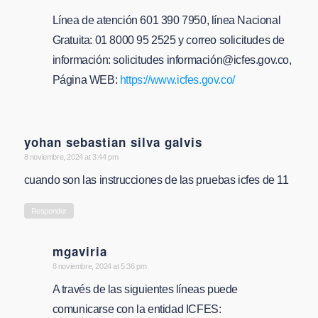
Línea de atención 601 390 7950, línea Nacional
Gratuita: 01 8000 95 2525 y correo solicitudes de
información: solicitudes informació
n@icfes.gov.co
,
Página WEB:
https://www.icfes.gov.co/
yohan sebastian silva galvis
says:
8 noviembre, 2024 at 3:44 pm
cuando son las instrucciones de las pruebas icfes de 11
Responder
mgaviria
says:
8 noviembre, 2024 at 5:36 pm
A través de las siguientes líneas puede
comunicarse con la entidad ICFES: