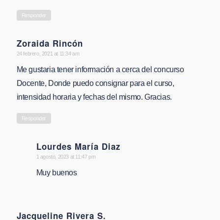
Responder
Zoraida Rincón
says:
24 febrero, 2021 at 11:34 am
Me gustaria tener información a cerca del concurso
Docente, Donde puedo consignar para el curso,
intensidad horaria y fechas del mismo. Gracias.
Responder
Lourdes María Diaz
says:
1 agosto, 2023 at 11:47 pm
Muy buenos
Jacqueline Rivera S.