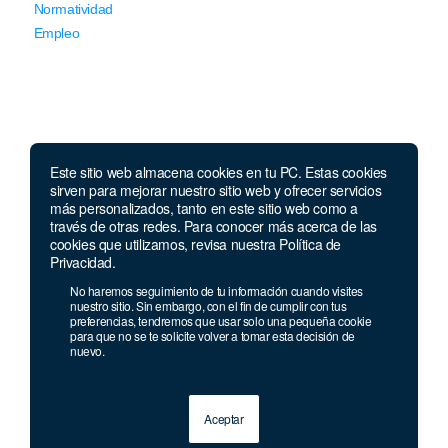
Normatividad
Empleo
Este sitio web almacena cookies en tu PC. Estas cookies
Llámanos
sirven para mejorar nuestro sitio web y ofrecer servicios
más personalizados, tanto en este sitio web como a
través de otras redes. Para conocer más acerca de las
Lunes a jueves de 7 a.m.
a 5:00 p.m. Viernes de
cookies que utilizamos, revisa nuestra Política de
7 a.m. a 4 p.m. Sábados de 8 a.m. a 2 p.m.
Privacidad.
Linea nacional:
01 8000 41 3000
No haremos seguimiento de tu información cuando visites
Celular y Whatsapp:
333 033 40 39
nuestro sitio. Sin embargo, con el fin de cumplir con tus
preferencias, tendremos que usar solo una pequeña cookie
Bogotá:
381 92 69
para que no se te solicite volver a tomar esta decisión de
nuevo.
Aceptar
© 2013 - 2026 Grupo Geard