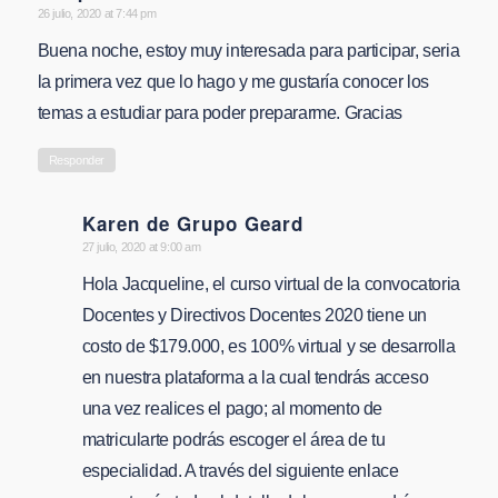
says:
26 julio, 2020 at 7:44 pm
Buena noche, estoy muy interesada para participar, seria
la primera vez que lo hago y me gustaría conocer los
temas a estudiar para poder prepararme. Gracias
Responder
Karen de Grupo Geard
says:
27 julio, 2020 at 9:00 am
Hola Jacqueline, el curso virtual de la convocatoria
Docentes y Directivos Docentes 2020 tiene un
costo de $179.000, es 100% virtual y se desarrolla
en nuestra plataforma a la cual tendrás acceso
una vez realices el pago; al momento de
matricularte podrás escoger el área de tu
especialidad. A través del siguiente enlace