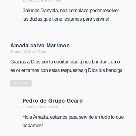
says:
22 marzo, 2019 at 10:44 am
Saludos Danyela, nos complace poder resolver
las dudas que tiene, estamos para servirle!
Amada calvo Marimon
says:
31 enero, 2019 at 2:42 pm
Gracias a Dios por la oportunidad q nos brindan como
es orientarnos con estas respuestas q Dios los bendiga
Responder
Pedro de Grupo Geard
says:
31 enero, 2019 at 3:49 pm
Hola Amada, estamos para servirle en todo lo que
podamos!