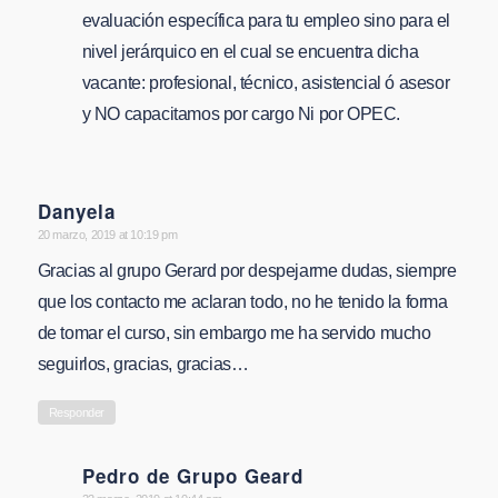
evaluación específica para tu empleo sino para el
nivel jerárquico en el cual se encuentra dicha
vacante: profesional, técnico, asistencial ó asesor
y NO capacitamos por cargo Ni por OPEC.
Danyela
says:
20 marzo, 2019 at 10:19 pm
Gracias al grupo Gerard por despejarme dudas, siempre
que los contacto me aclaran todo, no he tenido la forma
de tomar el curso, sin embargo me ha servido mucho
seguirlos, gracias, gracias…
Responder
Pedro de Grupo Geard