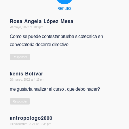
REPLIES
Rosa Angela López Mesa
says:
28 mayo, 2022 at 3:09 pm
Como se puede contestar prueba sicotecnica en
convocatoria docente directivo
Responder
kenis Bolivar
says:
20 marzo, 2022 at 4:15 pm
me gustaría realizar el curso , que debo hacer?
Responder
antropologo2000
says:
14 noviembre, 2021 at 12:38 pm