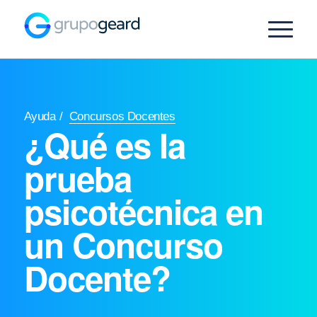
Ayuda
/
Concursos Docentes
¿Qué es la
prueba
psicotécnica en
un Concurso
Docente?