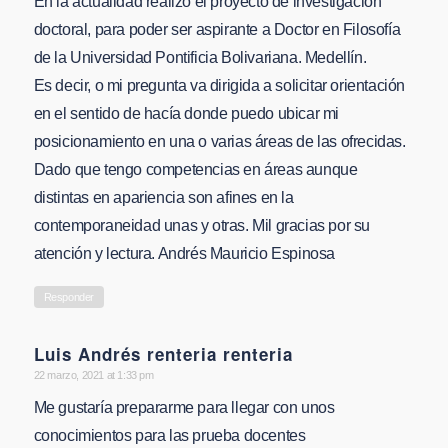
En la actualidad realizo el proyecto de investigación
doctoral, para poder ser aspirante a Doctor en Filosofía
de la Universidad Pontificia Bolivariana. Medellín.
Es decir, o mi pregunta va dirigida a solicitar orientación
en el sentido de hacía donde puedo ubicar mi
posicionamiento en una o varias áreas de las ofrecidas.
Dado que tengo competencias en áreas aunque
distintas en apariencia son afines en la
contemporaneidad unas y otras. Mil gracias por su
atención y lectura. Andrés Mauricio Espinosa
Responder
Luis Andrés renteria renteria
says:
22 marzo, 2021 at 1:33 pm
Me gustaría prepararme para llegar con unos
conocimientos para las prueba docentes