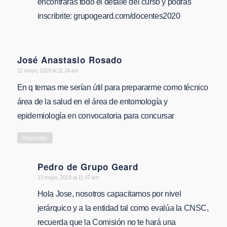
encontrarás todo el detalle del curso y podrás
inscribrite: grupogeard.com/docentes2020
José Anastasio Rosado
says:
12 mayo, 2019 at 11:24 am
En q temas me serían útil para prepararme como técnico
área de la salud en el área de entomología y
epidemiología en convocatoria para concursar
Responder
Pedro de Grupo Geard
says:
13 mayo, 2019 at 11:47 am
Hola Jose, nosotros capacitamos por nivel
jerárquico y a la entidad tal como evalúa la CNSC,
recuerda que la Comisión no te hará una