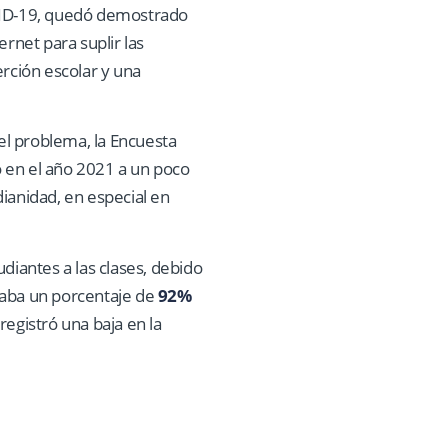
OVID-19, quedó demostrado
rnet para suplir las
rción escolar y una
el problema, la Encuesta
 en el año 2021 a un poco
dianidad, en especial en
diantes a las clases, debido
raba un porcentaje de
92%
registró una baja en la