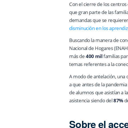
Con el cierre de los centr
que gran parte de las famili
demandas que se requieren 
disminución en los aprendi
Buscando la manera de conoc
Nacional de Hogares (ENAHO)
más de
400 mil
familias par
temas referentes a la conect
A modo de antelación, una de
a que antes de la pandemia 
de alumnos que asistían a las
asistencia siendo del
87%
de
Sobre el acce