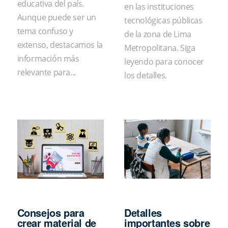
educativa del país.
en las instituciones
Aunque puede ser un
tecnológicas públicas
tema confuso y
de la zona de Lima
extenso, destacamos la
Metropolitana. Siga
información más
leyendo para conocer
relevante para...
los detalles.
Consejos para
Detalles
crear material de
importantes sobre