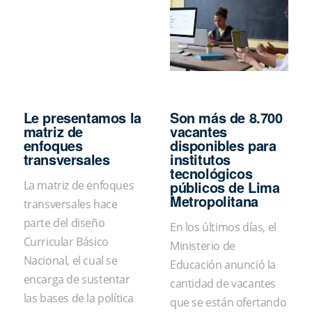
Le presentamos la
Son más de 8.700
matriz de
vacantes
enfoques
disponibles para
transversales
institutos
tecnológicos
públicos de Lima
La matriz de enfoques
Metropolitana
transversales hace
parte del diseño
En los últimos días, el
Curricular Básico
Ministerio de
Nacional, el cual se
Educación anunció la
encarga de sustentar
cantidad de vacantes
las bases de la política
que se están ofertando