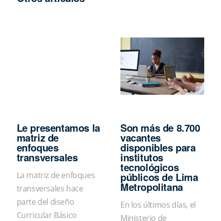
Le presentamos la
Son más de 8.700
matriz de
vacantes
enfoques
disponibles para
transversales
institutos
tecnológicos
públicos de Lima
La matriz de enfoques
Metropolitana
transversales hace
parte del diseño
En los últimos días, el
Curricular Básico
Ministerio de