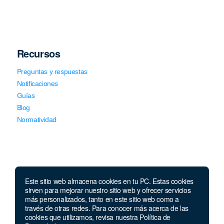
Recursos
Preguntas y respuestas
Notificaciones
Guías
Blog
Normatividad
Este sitio web almacena cookies en tu PC. Estas cookies
sirven para mejorar nuestro sitio web y ofrecer servicios
Llámanos
más personalizados, tanto en este sitio web como a
través de otras redes. Para conocer más acerca de las
Lunes a viernes de 7:00 a.m. a 5:30 p.m. Sábados de 8 a.m
cookies que utilizamos, revisa nuestra Política de
a 12 p.m.