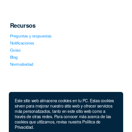
Recursos
Preguntas y respuestas
Notificaciones
Guías
Blog
Normatividad
Este sitio web almacena cookies en tu PC. Estas cookies
sirven para mejorar nuestro sitio web y ofrecer servicios
Llámanos
más personalizados, tanto en este sitio web como a
través de otras redes. Para conocer más acerca de las
Lunes a viernes de 7:00 a.m. a 5:30 p.m. Sábados de 8 a.m
cookies que utilizamos, revisa nuestra Política de
a 12 p.m.
Privacidad.