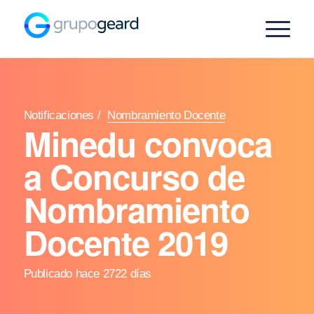
Notificaciones
/
Nombramiento Docente
Minedu convoca
a Concurso de
Nombramiento
Docente 2019
Publicado hace 2722 días