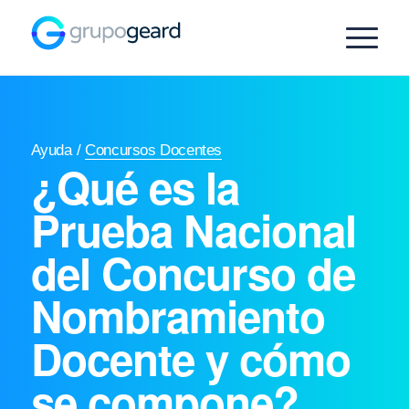
Ayuda
/
Concursos Docentes
¿Qué es la
Prueba Nacional
del Concurso de
Nombramiento
Docente y cómo
se compone?