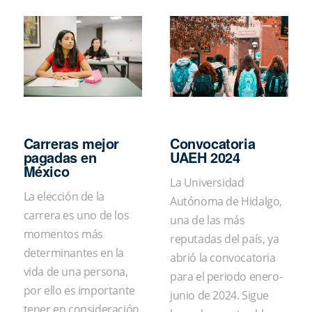
Carreras mejor
Convocatoria
pagadas en
UAEH 2024
México
La Universidad
La elección de la
Autónoma de Hidalgo,
carrera es uno de los
una de las más
momentos más
reputadas del país, ya
determinantes en la
abrió la convocatoria
vida de una persona,
para el periodo enero-
por ello es importante
junio de 2024. Sigue
tener en consideración