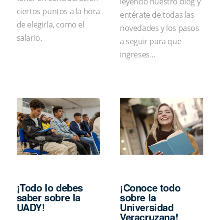
leyendo nuestro blog y
ciertos puntos a la hora
entérate de todas las
de elegirla, como el
novedades y los pasos
salario.
a seguir para que
ingreses...
¡Todo lo debes
¡Conoce todo
saber sobre la
sobre la
UADY!
Universidad
Veracruzana!