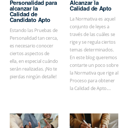
Personalidad para
Alcanzar la
alcanzar la
Calidad de Apto
Calidad de
Candidato Apto
La Normativa es aquel
conjunto de leyes a
Estando las Pruebas de
través de las cuáles se
Personalidad tan cerca,
rige y se regula ciertos
es necesario conocer
temas determinados.
ciertos aspectos de
En este blog queremos
ella, en especial cuándo
contarte un poco sobre
serán realizadas. ¡No te
la Normativa que rige al
pierdas ningún detalle!
Proceso para obtener
la Calidad de Apto....