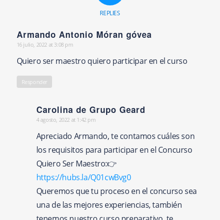
REPLIES
Armando Antonio Móran góvea
16 julio, 2022 at 3:08 pm
says:
Quiero ser maestro quiero participar en el curso
Responder
Carolina de Grupo Geard
4 agosto, 2022 at 1:42 pm
says:
Apreciado Armando, te contamos cuáles son
los requisitos para participar en el Concurso
Quiero Ser Maestro:👉
https://hubs.la/Q01cwBvg0
Queremos que tu proceso en el concurso sea
una de las mejores experiencias, también
tenemos nuestro curso preparativo, te