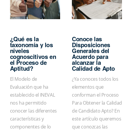
¿Qué es la
Conoce las
taxonomía y los
Disposiciones
niveles
Generales del
cognoscitivos en
Acuerdo para
el Proceso de
alcanzar la
Aptitud?
Calidad de Apto
El Modelo de
¿Ya conoces todos los
Evaluación que ha
elementos que
establecido el INEVAL
conforman el Proceso
nos ha permitido
Para Obtener la Calidad
conocer las diferentes
de Candidato Apto? En
características y
este artículo queremos
componentes de lo
que conozcas las