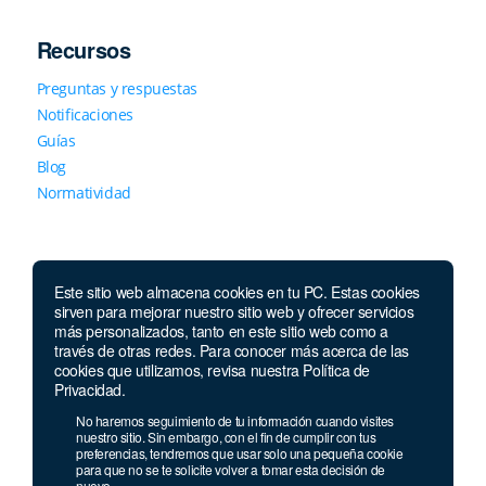
Recursos
Preguntas y respuestas
Notificaciones
Guías
Blog
Normatividad
Este sitio web almacena cookies en tu PC. Estas cookies
sirven para mejorar nuestro sitio web y ofrecer servicios
más personalizados, tanto en este sitio web como a
través de otras redes. Para conocer más acerca de las
Contáctanos
cookies que utilizamos, revisa nuestra Política de
Privacidad.
Lunes a jueves de 7 a.m.
a 5:30 p.m. Viernes de
No haremos seguimiento de tu información cuando visites
7 a.m. a 5 p.m. Sábados de 8 a.m. a 2 p.m.
nuestro sitio. Sin embargo, con el fin de cumplir con tus
preferencias, tendremos que usar solo una pequeña cookie
Whatsapp:
+593 985 202 129
para que no se te solicite volver a tomar esta decisión de
nuevo.