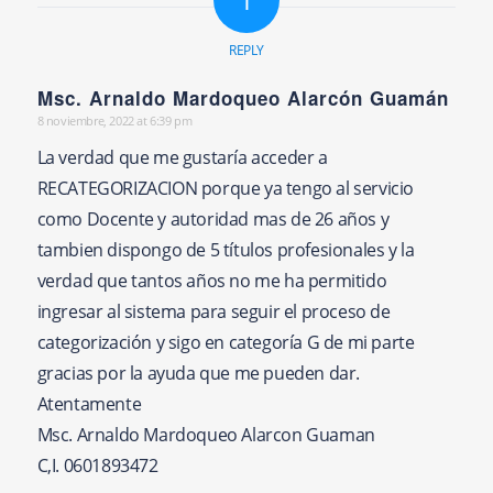
REPLY
Msc. Arnaldo Mardoqueo Alarcón Guamán
8 noviembre, 2022 at 6:39 pm
says:
La verdad que me gustaría acceder a
RECATEGORIZACION porque ya tengo al servicio
como Docente y autoridad mas de 26 años y
tambien dispongo de 5 títulos profesionales y la
verdad que tantos años no me ha permitido
ingresar al sistema para seguir el proceso de
categorización y sigo en categoría G de mi parte
gracias por la ayuda que me pueden dar.
Atentamente
Msc. Arnaldo Mardoqueo Alarcon Guaman
C,I. 0601893472