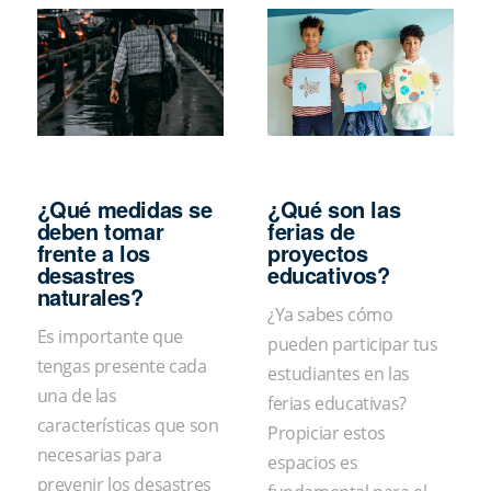
¿Qué medidas se
¿Qué son las
deben tomar
ferias de
frente a los
proyectos
desastres
educativos?
naturales?
¿Ya sabes cómo
Es importante que
pueden participar tus
tengas presente cada
estudiantes en las
una de las
ferias educativas?
características que son
Propiciar estos
necesarias para
espacios es
prevenir los desastres