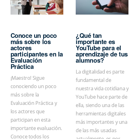
Conoce un poco
¿Qué tan
más sobre los
importante es
actores
YouTube para el
participantes en la
aprendizaje de tus
Evaluación
alumnos?
Práctica
La digitalidad es parte
¡Maestro! Sigue
fundamental de
conociendo un poco
nuestra vida cotidiana y
más sobre la
YouTube hace parte de
Evaluación Práctica y
ella, siendo una de las
los actores que
herramientas digitales
participan en esta
más importantes y una
importante evaluación.
de las más usadas
Conoce todos los
actualmente, es por