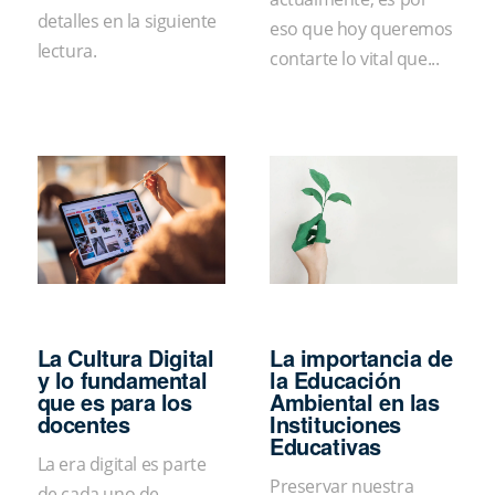
detalles en la siguiente
eso que hoy queremos
lectura.
contarte lo vital que...
La Cultura Digital
La importancia de
y lo fundamental
la Educación
que es para los
Ambiental en las
docentes
Instituciones
Educativas
La era digital es parte
Preservar nuestra
de cada uno de