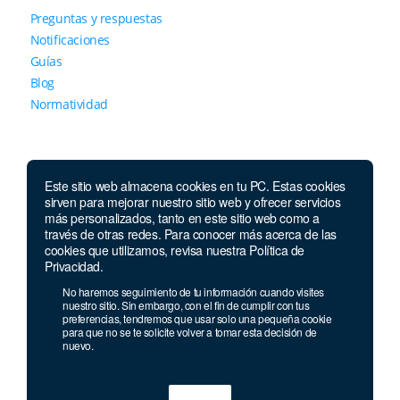
Preguntas y respuestas
Notificaciones
Guías
Blog
Normatividad
Este sitio web almacena cookies en tu PC. Estas cookies
sirven para mejorar nuestro sitio web y ofrecer servicios
más personalizados, tanto en este sitio web como a
través de otras redes. Para conocer más acerca de las
Contáctanos
cookies que utilizamos, revisa nuestra Política de
Privacidad.
Lunes a jueves de 7 a.m.
a 5:30 p.m. Viernes de
No haremos seguimiento de tu información cuando visites
7 a.m. a 5 p.m. Sábados de 8 a.m. a 2 p.m.
nuestro sitio. Sin embargo, con el fin de cumplir con tus
preferencias, tendremos que usar solo una pequeña cookie
Whatsapp:
+593 985 202 129
para que no se te solicite volver a tomar esta decisión de
nuevo.