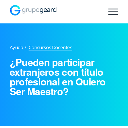
Ayuda
/
Concursos Docentes
¿Pueden participar
extranjeros con título
profesional en Quiero
Ser Maestro?