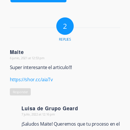
2
REPLIES
Maite
6 junio, 2021 at 12:53 pm
says:
Super interesante el articulo!!!
https://shor.cc/aiaTv
Responder
Luisa de Grupo Geard
7 julio, 2022 at 12:16 pm
says:
¡Saludos Maite! Queremos que tu proceso en el