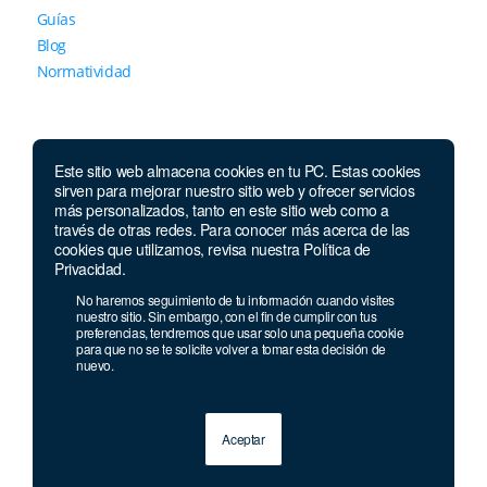
Guías
Blog
Normatividad
Este sitio web almacena cookies en tu PC. Estas cookies
sirven para mejorar nuestro sitio web y ofrecer servicios
más personalizados, tanto en este sitio web como a
través de otras redes. Para conocer más acerca de las
Contáctanos
cookies que utilizamos, revisa nuestra Política de
Privacidad.
Lunes a jueves de 7 a.m.
a 5:30 p.m. Viernes de
No haremos seguimiento de tu información cuando visites
7 a.m. a 5 p.m. Sábados de 8 a.m. a 2 p.m.
nuestro sitio. Sin embargo, con el fin de cumplir con tus
preferencias, tendremos que usar solo una pequeña cookie
Whatsapp:
+593 985 202 129
para que no se te solicite volver a tomar esta decisión de
nuevo.
Aceptar
© 2013 - 2026 Grupo Geard