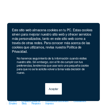
Este sitio web almacena cookies en tu PC. Estas cookies
Llámanos
sirven para mejorar nuestro sitio web y ofrecer servicios
más personalizados, tanto en este sitio web como a
través de otras redes. Para conocer más acerca de las
Lunes a jueves de 7 a.m.
a 5:00 p.m. Viernes de
cookies que utilizamos, revisa nuestra Política de
7 a.m. a 4 p.m. Sábados de 8 a.m. a 2 p.m.
Privacidad.
Linea nacional:
01 8000 41 3000
No haremos seguimiento de tu información cuando visites
nuestro sitio. Sin embargo, con el fin de cumplir con tus
Celular y Whatsapp:
333 033 40 39
preferencias, tendremos que usar solo una pequeña cookie
Bogotá:
381 92 69
para que no se te solicite volver a tomar esta decisión de
nuevo.
Aceptar
© 2013 - 2026 Grupo Geard
Cursos
Empleos públicos
Concursos Docentes
Estudiantes
Empleo
Blog
Registro
Ingreso