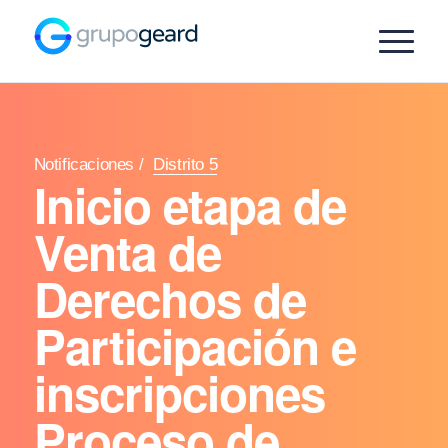
Notificaciones
/
Distrito 5
Inicio etapa de
Venta de
Derechos de
Participación e
inscripciones
Proceso de