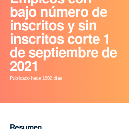
bajo número de
inscritos y sin
inscritos corte 1
de septiembre de
2021
Publicado hace 1802 días
Resumen