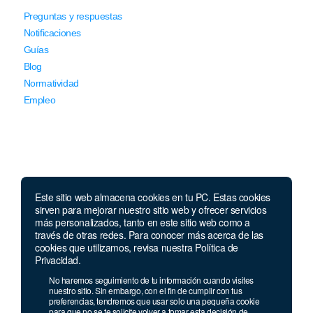
Preguntas y respuestas
Notificaciones
Guías
Blog
Normatividad
Empleo
Este sitio web almacena cookies en tu PC. Estas cookies
Llámanos
sirven para mejorar nuestro sitio web y ofrecer servicios
más personalizados, tanto en este sitio web como a
través de otras redes. Para conocer más acerca de las
Lunes a jueves de 7 a.m.
a 5:00 p.m. Viernes de
cookies que utilizamos, revisa nuestra Política de
7 a.m. a 4 p.m. Sábados de 8 a.m. a 2 p.m.
Privacidad.
Linea nacional:
01 8000 41 3000
No haremos seguimiento de tu información cuando visites
Celular y Whatsapp:
333 033 40 39
nuestro sitio. Sin embargo, con el fin de cumplir con tus
preferencias, tendremos que usar solo una pequeña cookie
Bogotá:
381 92 69
para que no se te solicite volver a tomar esta decisión de