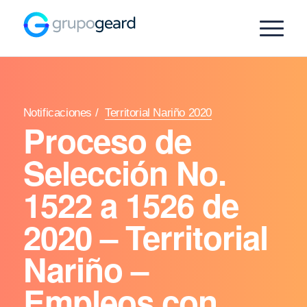
Notificaciones
/
Territorial Nariño 2020
Proceso de
Selección No.
1522 a 1526 de
2020 – Territorial
Nariño –
Empleos con