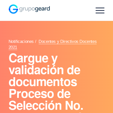
Notificaciones
/
Docentes y Directivos Docentes
2021
Cargue y
validación de
documentos
Proceso de
Selección No.