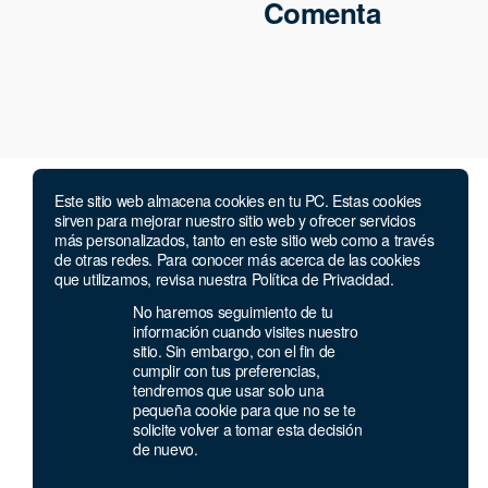
Comenta
Este sitio web almacena cookies en tu PC. Estas cookies
sirven para mejorar nuestro sitio web y ofrecer servicios
más personalizados, tanto en este sitio web como a través
de otras redes. Para conocer más acerca de las cookies
Compañía
que utilizamos, revisa nuestra Política de Privacidad.
No haremos seguimiento de tu
Nosotros
información cuando visites nuestro
Alianzas
sitio. Sin embargo, con el fin de
Contacto
cumplir con tus preferencias,
tendremos que usar solo una
Política de privacidad
pequeña cookie para que no se te
Términos y condiciones
solicite volver a tomar esta decisión
de nuevo.