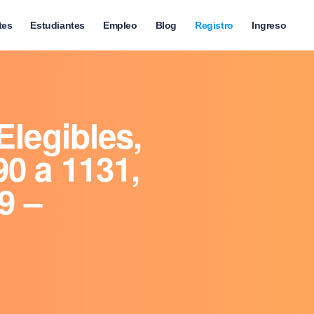
tes
Estudiantes
Empleo
Blog
Registro
Ingreso
Elegibles,
0 a 1131,
9 –