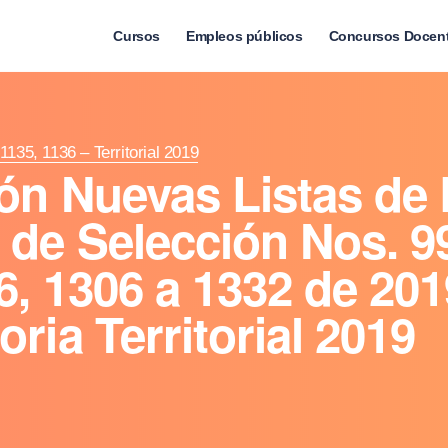
Cursos
Empleos públicos
Concursos Docen
1135, 1136 – Territorial 2019
ón Nuevas Listas de 
de Selección Nos. 99
6, 1306 a 1332 de 201
ria Territorial 2019