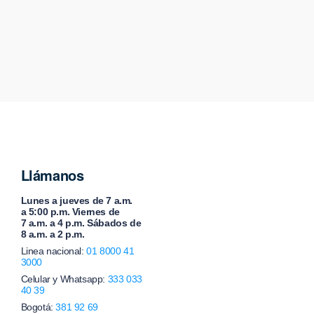
Llámanos
Lunes a jueves de 7 a.m.
a 5:00 p.m. Viernes de
7 a.m. a 4 p.m. Sábados de
8 a.m. a 2 p.m.
Linea nacional:
01 8000 41
3000
Celular y Whatsapp:
333 033
40 39
Bogotá:
381 92 69