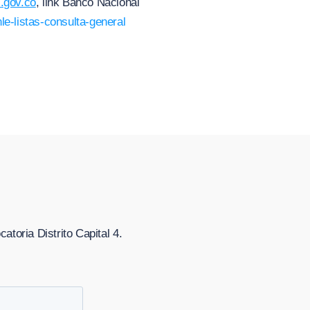
.gov.co
, link Banco Nacional
nle-listas-consulta-general
atoria Distrito Capital 4
.