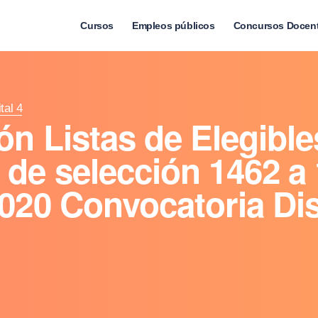
Cursos
Empleos públicos
Concursos Docen
tal 4
ón Listas de Elegible
de selección 1462 a 
020 Convocatoria Dis