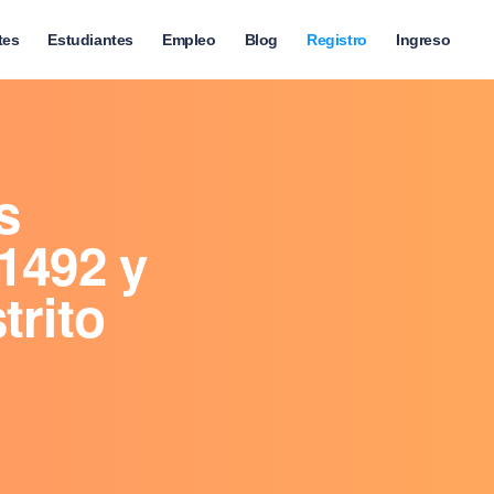
tes
Estudiantes
Empleo
Blog
Registro
Ingreso
s
1492 y
trito