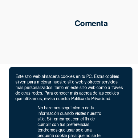
Comenta
Este sitio web almacena cookies en tu PC. Estas cookies
sirven para mejorar nuestro sitio web y ofrecer servicios
más personalizados, tanto en este sitio web como a través
de otras redes. Para conocer más acerca de las cookies
Compañía
que utilizamos, revisa nuestra Política de Privacidad.
No haremos seguimiento de tu
Nosotros
información cuando visites nuestro
Alianzas
sitio. Sin embargo, con el fin de
Contacto
cumplir con tus preferencias,
tendremos que usar solo una
Política de privacidad
pequeña cookie para que no se te
Términos y condiciones