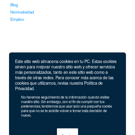
Blog
Normatividad
Empleo
Este sitio web almacena cookies en tu PC. Estas cookies
Llámanos
sirven para mejorar nuestro sitio web y ofrecer servicios
más personalizados, tanto en este sitio web como a
través de otras redes. Para conocer más acerca de las
Lunes a jueves de 7 a.m.
a 5:00 p.m. Viernes de
cookies que utilizamos, revisa nuestra Política de
7 a.m. a 4 p.m. Sábados de 8 a.m. a 2 p.m.
Privacidad.
Linea nacional:
01 8000 41 3000
No haremos seguimiento de tu información cuando visites
Celular y Whatsapp:
333 033 40 39
nuestro sitio. Sin embargo, con el fin de cumplir con tus
preferencias, tendremos que usar solo una pequeña cookie
Bogotá:
381 92 69
para que no se te solicite volver a tomar esta decisión de
nuevo.