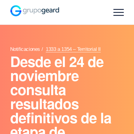
Notificaciones
/
1333 a 1354 – Territorial II
Desde el 24 de
noviembre
consulta
resultados
definitivos de la
etapa de