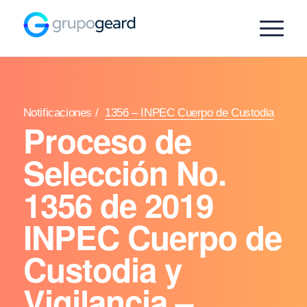
Notificaciones
/
1356 – INPEC Cuerpo de Custodia
Proceso de
Selección No.
1356 de 2019
INPEC Cuerpo de
Custodia y
Vigilancia –