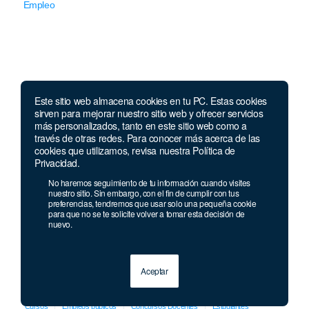
Empleo
Este sitio web almacena cookies en tu PC. Estas cookies
Llámanos
sirven para mejorar nuestro sitio web y ofrecer servicios
más personalizados, tanto en este sitio web como a
través de otras redes. Para conocer más acerca de las
Lunes a jueves de 7 a.m.
a 5:00 p.m. Viernes de
cookies que utilizamos, revisa nuestra Política de
7 a.m. a 4 p.m. Sábados de 8 a.m. a 2 p.m.
Privacidad.
Linea nacional:
01 8000 41 3000
No haremos seguimiento de tu información cuando visites
Celular y Whatsapp:
333 033 40 39
nuestro sitio. Sin embargo, con el fin de cumplir con tus
preferencias, tendremos que usar solo una pequeña cookie
Bogotá:
381 92 69
para que no se te solicite volver a tomar esta decisión de
nuevo.
Aceptar
© 2013 - 2026 Grupo Geard
Cursos
Empleos públicos
Concursos Docentes
Estudiantes