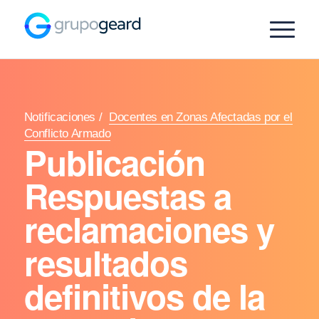
Notificaciones
/
Docentes en Zonas Afectadas por el
Conflicto Armado
Publicación
Respuestas a
reclamaciones y
resultados
definitivos de la