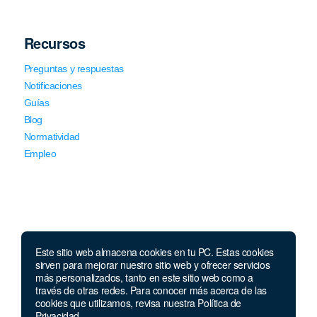
Recursos
Preguntas y respuestas
Notificaciones
Guías
Blog
Normatividad
Empleo
Este sitio web almacena cookies en tu PC. Estas cookies
Llámanos
sirven para mejorar nuestro sitio web y ofrecer servicios
más personalizados, tanto en este sitio web como a
través de otras redes. Para conocer más acerca de las
Lunes a jueves de 7 a.m.
a 5:00 p.m. Viernes de
cookies que utilizamos, revisa nuestra Política de
7 a.m. a 4 p.m. Sábados de 8 a.m. a 2 p.m.
Privacidad.