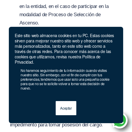
en la entidad, en el caso de participar en la
modalidad de Proceso de Selección de
Ascenso.
Este sitio web almacena cookies en tu PC. Estas cookies
Las anteriores causales de exclusión serán aplicadas
sirven para mejorar nuestro sitio web y ofrecer servicios
más personalizados, tanto en este sitio web como a
al aspirante en cualquier momento del Proceso de
través de otras redes. Para conocer más acerca de las
Selección, cuando se compruebe su ocurrencia, sin
cookies que utilizamos, revisa nuestra Política de
Privacidad.
perjuicio de las acciones judiciales, disciplinarias y/o
No haremos seguimiento de tu información cuando visites
administrativas a que haya lugar.
nuestro sitio. Sin embargo, con el fin de cumplir con tus
preferencias, tendremos que usar solo una pequeña cookie
PARÁGRAFO 1:
El trámite y cumplimiento de las
para que no se te solicite volver a tomar esta decisión de
nuevo.
disposiciones previstas en esta normatividad será
responsabilidad exclusiva del aspirante. La
inobservancia de lo señalado en los numerales
Aceptar
anteriores de los requisitos de participación, será
impedimento para tomar posesión del cargo.