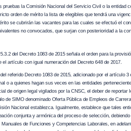
s pruebas la Comisión Nacional del Servicio Civil o la entidad c
tricto orden de mérito la lista de elegibles que tendrá una vigen
érito se cubrirán las vacantes para las cuales se efectuó el co
uivalentes no convocados, que surjan con posterioridad a la co
.2.5.3.2 del Decreto 1083 de 2015 señala el orden para la provisi
 el artículo con igual numeración del Decreto 648 de 2017.
4 del referido Decreto 1083 de 2015, adicionado por el artículo 
nal o a quienes hagan sus veces en las entidades pertenecient
ial de origen legal vigilados por la CNSC, el deber de reportar
dulo de SIMO denominado Oferta Pública de Empleos de Carrera
sión Nacional establezca. Igualmente, establece que tales enti
ación conjunta y armónica del proceso de selección, debiendo
os Manuales de Funciones y Competencias Laborales, en adela