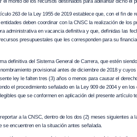
ar el monto de los recursos destinados para adelantar dicho el 
ículo 263 de la Ley 1955 de 2019 establece que, con el fin de re
s entidades deben coordinar con la CNSC la realización de los p
ra administrativa en vacancia definitiva y que, definidas las fe
recursos presupuestales que les corresponden para su financiac
ma definitiva del Sistema General de Carrera, que estén sie
nombramiento provisional antes de diciembre de 2018 y cuyos t
sente ley le falten tres (3) años o menos para causar el derecho
ndo el procedimiento señalado en la Ley 909 de 2004 y en los 
 elegibles que se conformen en aplicación del presente artículo 
 reportar a la CNSC, dentro de los dos (2) meses siguientes a la
e se encuentren en la situación antes señalada.