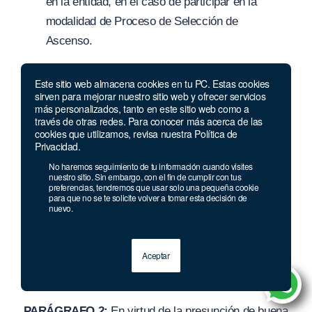
en la entidad, en el caso de participar en la
modalidad de Proceso de Selección de
Ascenso.
Las anteriores causales de exclusión serán aplicadas
Este sitio web almacena cookies en tu PC. Estas cookies
sirven para mejorar nuestro sitio web y ofrecer servicios
al aspirante en cualquier momento del Proceso de
más personalizados, tanto en este sitio web como a
Selección, cuando se compruebe su ocurrencia, sin
través de otras redes. Para conocer más acerca de las
cookies que utilizamos, revisa nuestra Política de
perjuicio de las acciones judiciales, disciplinarias y/o
Privacidad.
administrativas a que haya lugar.
No haremos seguimiento de tu información cuando visites
nuestro sitio. Sin embargo, con el fin de cumplir con tus
PARÁGRAFO 1:
El trámite y cumplimiento de las
preferencias, tendremos que usar solo una pequeña cookie
para que no se te solicite volver a tomar esta decisión de
disposiciones previstas en esta normatividad será
nuevo.
responsabilidad exclusiva del aspirante. La
inobservancia de lo señalado en los numerales
Aceptar
anteriores de los requisitos de participación, será
impedimento para tomar posesión del cargo.
PARÁGRAFO 2:
En virtud de la presunción de buena