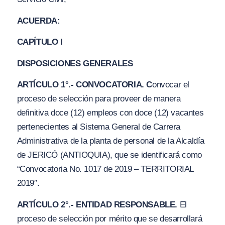
ACUERDA:
CAPÍTULO I
DISPOSICIONES GENERALES
ARTÍCULO 1°.- CONVOCATORIA. C
onvocar el
proceso de selección para proveer de manera
definitiva doce (12) empleos con doce
(
12) vacantes
pertenecientes al Sistema General de Carrera
Administrativa de la planta de personal de la Alcaldía
de JERICÓ
(
AN
TIOQUI
A), que se identificará como
“
Convocatoria No. 1017 de 2019 – TERRITORI
A
L
2
019″.
ARTÍCULO 2°.- ENTIDAD RESPONSABLE.
El
proceso de selección por mérito que se desarrollará