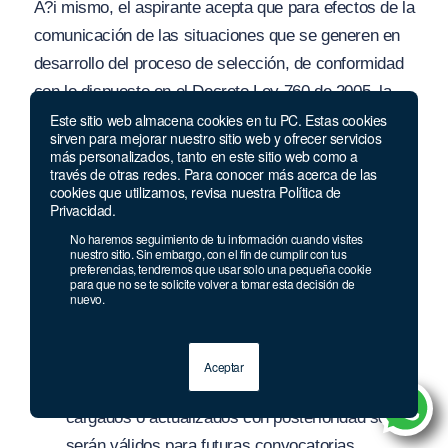
A?i mismo, el aspirante acepta que para efectos de la
comunicación de las situaciones que se generen en
desarrollo del proceso de selección, de conformidad
con lo dispuesto en el Decreto Ley 760 de 2005, la
Este sitio web almacena cookies en tu PC. Estas cookies
CNSC la realice por medio de la plataforma SIMO y
/
o
sirven para mejorar nuestro sitio web y ofrecer servicios
del correo electrónico registrado en SIMO. Así
más personalizados, tanto en este sitio web como a
través de otras redes. Para conocer más acerca de las
mismo, el aspirante acepta que la notificación de las
cookies que utilizamos, revisa nuestra Política de
actuaciones administrativas que se surtan a lo largo
Privacidad.
del proceso de selección, se efectúe por correo
No haremos seguimiento de tu información cuando visites
nuestro sitio. Sin embargo, con el fin de cumplir con tus
electrónico
preferencias, tendremos que usar solo una pequeña cookie
para que no se te solicite volver a tomar esta decisión de
nuevo.
El aspirante participará en el proceso de
selección con los documentos que tenga
registrados en SIMO hasta antes de finalizar la
Aceptar
etapa de inscripciones. Los documentos
cargados o actualizados con posterioridad sólo
serán válidos para futuras convocatorias.