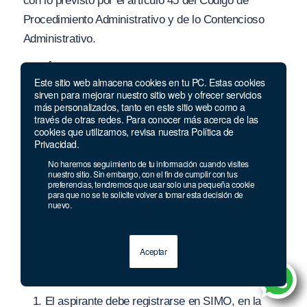
con lo previsto por el artículo 45 del Código de
Procedimiento Administrativo y de lo Contencioso
Administrativo.
PARÁGRAFO 2.
Los actos administrativos a través
Este sitio web almacena cookies en tu PC. Estas cookies
de los cuales se realicen aclaraciones, correcciones,
sirven para mejorar nuestro sitio web y ofrecer servicios
adiciones y/o modificaciones al Acuerdo de
más personalizados, tanto en este sitio web como a
través de otras redes. Para conocer más acerca de las
Convocatoria, serán suscritos únicamente por el
cookies que utilizamos, revisa nuestra Política de
Privacidad.
Representante Legal de la Comisión Nacional del
Servicio Civil.
No haremos seguimiento de tu información cuando visites
nuestro sitio. Sin embargo, con el fin de cumplir con tus
preferencias, tendremos que usar solo una pequeña cookie
ARTÍCULO 14°. CONSIDERACIONES PREVIAS AL
para que no se te solicite volver a tomar esta decisión de
nuevo.
PROCESO DE INSCRIPCIÓN.
Los aspirantes a
participar en el presente concurso de méritos, deben
tener en cuenta las siguientes consideraciones antes
Aceptar
de iniciar su proceso de inscripción
El aspirante debe registrarse en SIMO, en la