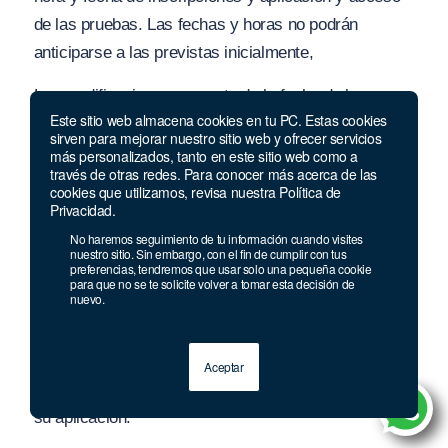
de las pruebas. Las fechas y horas no podrán
anticiparse a las previstas inicialmente,
Las modificaciones respecto de la fecha de las
Este sitio web almacena cookies en tu PC. Estas cookies
inscripciones, se divulgarán por los mismos medios
sirven para mejorar nuestro sitio web y ofrecer servicios
utilizados para la divulgación del Proceso de
más personalizados, tanto en este sitio web como a
través de otras redes. Para conocer más acerca de las
Selección, por lo menos con dos (2) días hábiles de
cookies que utilizamos, revisa nuestra Política de
anticipación a la fecha de iniciación del periodo
Privacidad.
adicional.
No haremos seguimiento de tu información cuando visites
nuestro sitio. Sin embargo, con el fin de cumplir con tus
preferencias, tendremos que usar solo una pequeña cookie
Las modificaciones relacionadas con fechas o
para que no se te solicite volver a tomar esta decisión de
nuevo.
lugares de aplicación de las pruebas, serán
publicadas en la página web www.cnsc.gov.co
yio
enlace: SIMO, con por lo menos dos (2) días hábiles
Aceptar
de anticipación a la fecha inicialmente prevista para
su aplicación.