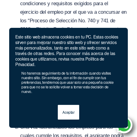
condiciones y requisitos exigidos para el
ejercicio del empleo por el que va a concursar en
los “Proceso de Selección No. 740 y 741 de
2018 – Distrito Capital” los cuales se encuentran
Este sitio web almacena cookies en tu PC. Estas cookies
definidos en la OPEC del Sistema General de
sirven para mejorar nuestro sitio web y ofrecer servicios
Carrera Administrativa de La Secretaría Distrital
más personalizados, tanto en este sitio web como a
través de otras redes. Para conocer más acerca de las
de Seguridad, convivencia y Justicia , publicada
cookies que utilizamos, revisa nuestra Política de
en la página www.cnsc.gov.co enlace: SIMO.
Privacidad.
No haremos seguimiento de tu información cuando visites
Si no cumple con los requisitos del empleo para
nuestro sitio. Sin embargo, con el fin de cumplir con tus
preferencias, tendremos que usar solo una pequeña cookie
el cual desea concursar o si se encuentra
para que no se te solicite volver a tomar esta decisión de
incurso en alguna de las causales de
nuevo.
incompatibilidad e inhabilidad dispuestas en las
normas vigentes, el aspirante no debe
Aceptar
inscribirse.
Una vez identificados los empleos para los
cuales cumple los requisitos, el aspirante podrá