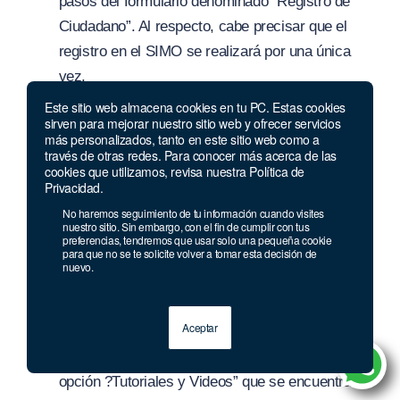
pasos del formulario denominado “Registro de
Ciudadano”. Al respecto, cabe precisar que el
registro en el SIMO se realizará por una única
vez.
La inscripción al “Proceso de Selección No. 685
Este sitio web almacena cookies en tu PC. Estas cookies
sirven para mejorar nuestro sitio web y ofrecer servicios
de 2018 – Convocatoria Territorial Centro
más personalizados, tanto en este sitio web como a
través de otras redes. Para conocer más acerca de las
Oriente”, se hará en las fechas establecidas por
cookies que utilizamos, revisa nuestra Política de
la CNSC, únicamente de manera virtual a través
Privacidad.
del aplicativo SIMO, dispuesto en la página web
No haremos seguimiento de tu información cuando visites
nuestro sitio. Sin embargo, con el fin de cumplir con tus
de la Comisión www.cnsc.gov.co Al ingresar a la
preferencias, tendremos que usar solo una pequeña cookie
para que no se te solicite volver a tomar esta decisión de
página www.cnsc.gov.co botón SIMO, el
nuevo.
aspirante debe leer cuidadosamente las
indicaciones y orientaciones señaladas en el
Aceptar
“Manual de Usuario – Módulo Ciudadano –
SIMO”, en el menú “Información y capacitación”
opción ?Tutoriales y Videos” que se encuentran