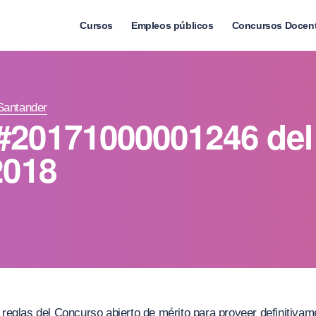
Cursos
Empleos públicos
Concursos Docen
Santander
#20171000001246 del
2018
s reglas del Concurso abierto de mérito para proveer definitiv