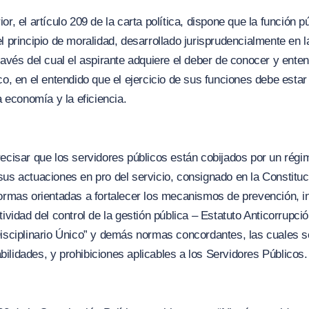
r, el artículo 209 de la carta política, dispone que la función p
l principio de moralidad, desarrollado jurisprudencialmente en l
ravés del cual el aspirante adquiere el deber de conocer y ente
co, en el entendido que el ejercicio de sus funciones debe esta
a economía y la eficiencia.
recisar que los servidores públicos están cobijados por un ré
us actuaciones en pro del servicio, consignado en la Constituci
normas orientadas a fortalecer los mecanismos de prevención, i
ividad del control de la gestión pública – Estatuto Anticorrupció
isciplinario Único”
y demás normas concordantes, las cuales se
ilidades, y prohibiciones aplicables a los Servidores Públicos.