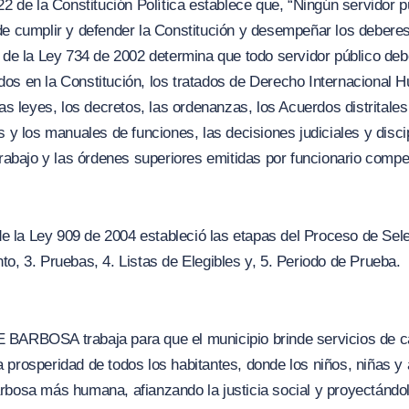
22 de la Constitución Política establece que,
“Ningún servidor p
de cumplir y defender la Constitución y desempeñar los deberes
4 de la Ley 734 de 2002 determina que todo servidor público de
os en la Constitución, los tratados de Derecho Internacional 
las leyes, los decretos, las ordenanzas, los Acuerdos distritales
s y los manuales de funciones, las decisiones judiciales y disci
trabajo y las órdenes superiores emitidas por funcionario compe
 de la Ley 909 de 2004 estableció las etapas del Proceso de Sel
o, 3. Pruebas, 4. Listas de Elegibles y, 5. Periodo de Prueba.
BARBOSA trabaja para que el municipio brinde servicios de cal
 prosperidad de todos los habitantes, donde los niños, niñas y
rbosa más humana, afianzando la justicia social y proyectándo