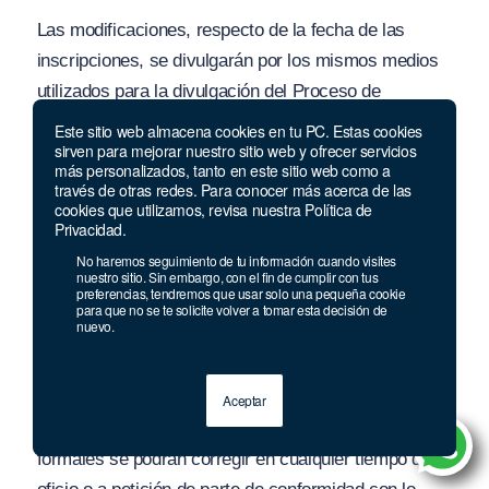
Las modificaciones, respecto de la fecha de las
inscripciones, se divulgarán por los mismos medios
utilizados para la divulgación del Proceso de
Selección, por lo menos con cinco (5) días hábiles de
Este sitio web almacena cookies en tu PC. Estas cookies
sirven para mejorar nuestro sitio web y ofrecer servicios
anticipación a la fecha de iniciación del periodo
más personalizados, tanto en este sitio web como a
adicional.
través de otras redes. Para conocer más acerca de las
cookies que utilizamos, revisa nuestra Política de
Privacidad.
Las modificaciones relacionadas con fechas o
lugares de aplicación de las pruebas, serán
No haremos seguimiento de tu información cuando visites
nuestro sitio. Sin embargo, con el fin de cumplir con tus
publicadas en la página web www.cnsc.gov.co a
preferencias, tendremos que usar solo una pequeña cookie
para que no se te solicite volver a tomar esta decisión de
través del enlace SIMO, con por lo menos dos (2)
nuevo.
días hábiles de anticipación a la fecha inicialmente
prevista para su aplicación.
Aceptar
PARÁGRAFO
. Sin perjuicio de lo anterior, los errores
formales se podrán corregir en cualquier tiempo de