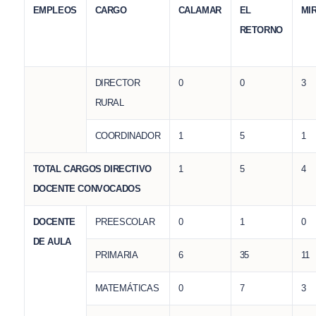
EMPLEOS
CARGO
CALAMAR
EL
MI
RETORNO
DIRECTOR
0
0
3
RURAL
COORDINADOR
1
5
1
TOTAL CARGOS DIRECTIVO
1
5
4
DOCENTE CONVOCADOS
DOCENTE
PREESCOLAR
0
1
0
DE AULA
PRIMARIA
6
35
11
MATEMÁTICAS
0
7
3