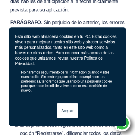
días hábiles de anticipación a la fecha inicialmente
prevista para su aplicación.
PARÁGRAFO.
Sin perjuicio de lo anterior, los errores
formales se podrán corregir en cualquier tiempo de
Este sitio web almacena cookies en tu PC. Estas cookies
oficio o a petición de parte de conformidad con lo
sirven para mejorar nuestro sitio web y ofrecer servicios
más personalizados, tanto en este sitio web como a
previsto por el artículo 45 del Código de
través de otras redes. Para conocer más acerca de las
Procedimiento Administrativo y de lo Contencioso
cookies que utilizamos, revisa nuestra Política de
Privacidad.
Administrativo.
No haremos seguimiento de tu información cuando visites
nuestro sitio. Sin embargo, con el fin de cumplir con tus
ARTÍCULO 13°. CONSIDERACIONES PREVIAS AL
preferencias, tendremos que usar solo una pequeña cookie
para que no se te solicite volver a tomar esta decisión de
PROCESO DE INSCRIPCIÓN
. Los aspirantes a
nuevo.
participar en el presente concurso de méritos, deben
tener en cuenta las siguientes consideraciones antes
Aceptar
de iniciar su proceso de inscripción:
El aspirante debe registrarse en SIMO, en la
opción “Registrarse”, diligenciar todos los datos