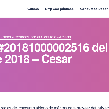
Cursos
Empleos públicos
Concursos Docen
Zonas Afectadas por el Conflicto Armado
#20181000002516 del
 2018 – Cesar
s reglas del concurso abierto de méritos para proveer definitiv