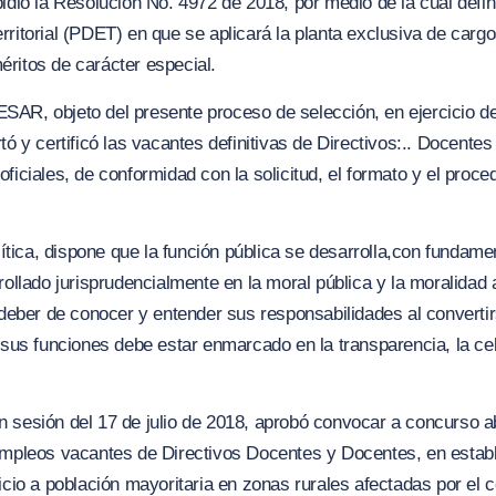
pidió la Resolución No. 4972 de 2018, por medio de la cual def
rritorial (PDET) en que se aplicará la planta exclusiva de carg
ritos de carácter especial.
objeto del presente proceso de selección, en ejercicio de 
tó y certificó las vacantes definitivas de Directivos:.. Docente
ficiales, de conformidad con la solicitud, el formato y el proce
lítica, dispone que la función pública se desarrolla,con fundamen
rollado jurisprudencialmente en la moral pública y la moralidad a
 deber de conocer y entender sus responsabilidades al convertir
e sus funciones debe estar enmarcado en la transparencia, la ce
 sesión del 17 de julio de 2018, aprobó convocar a concurso a
 empleos vacantes de Directivos Docentes y Docentes, en estab
icio a población mayoritaria en zonas rurales afectadas por el co