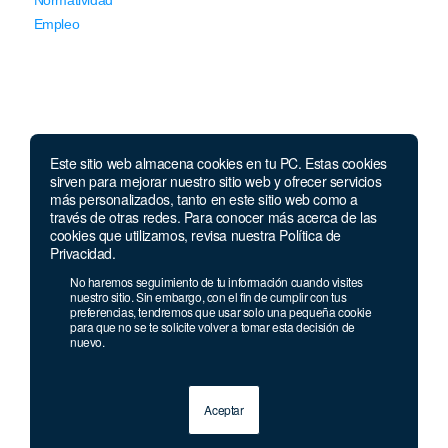
Empleo
Este sitio web almacena cookies en tu PC. Estas cookies
Llámanos
sirven para mejorar nuestro sitio web y ofrecer servicios
más personalizados, tanto en este sitio web como a
través de otras redes. Para conocer más acerca de las
Lunes a jueves de 7 a.m.
a 5:00 p.m. Viernes de
cookies que utilizamos, revisa nuestra Política de
7 a.m. a 4 p.m. Sábados de 8 a.m. a 2 p.m.
Privacidad.
Linea nacional:
01 8000 41 3000
No haremos seguimiento de tu información cuando visites
Celular y Whatsapp:
333 033 40 39
nuestro sitio. Sin embargo, con el fin de cumplir con tus
preferencias, tendremos que usar solo una pequeña cookie
Bogotá:
381 92 69
para que no se te solicite volver a tomar esta decisión de
nuevo.
Aceptar
© 2013 - 2026 Grupo Geard