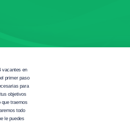
4 vacantes en
 el primer paso
ecesarias para
us objetivos
to que traemos
ñaremos todo
ue le puedes