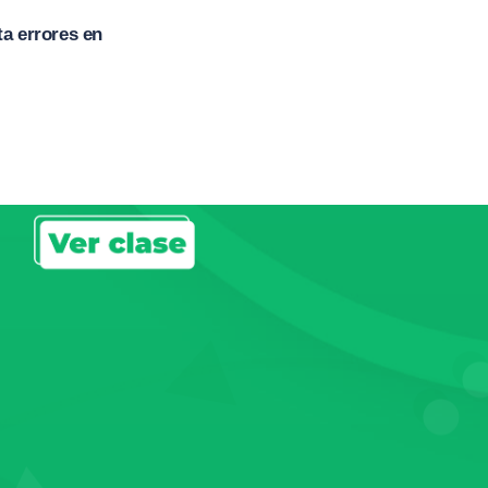
ta errores en
!