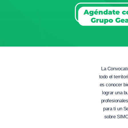
La Convocato
todo el territ
es conocer bi
lograr una 
profesionales
para ti un 
sobre SIMO,