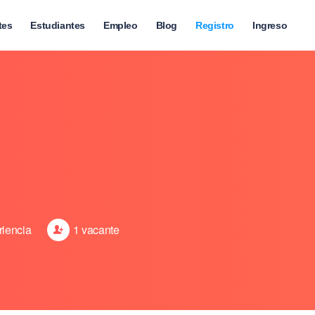
tes
Estudiantes
Empleo
Blog
Registro
Ingreso
riencia
1 vacante