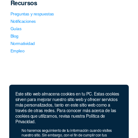
Recursos
Preguntas y respuestas
Notificaciones
Guías
Blog
Normatividad
Empleo
Este sitio web almacena cookies en tu PC. Estas cookies
Llámanos
sirven para mejorar nuestro sitio web y ofrecer servicios
más personalizados, tanto en este sitio web como a
través de otras redes. Para conocer más acerca de las
Lunes a jueves de 7 a.m.
a 5:00 p.m. Viernes de
cookies que utilizamos, revisa nuestra Política de
7 a.m. a 4 p.m. Sábados de 8 a.m. a 2 p.m.
Privacidad.
Linea nacional:
01 8000 41 3000
No haremos seguimiento de tu información cuando visites
Celular y Whatsapp:
333 033 40 39
nuestro sitio. Sin embargo, con el fin de cumplir con tus