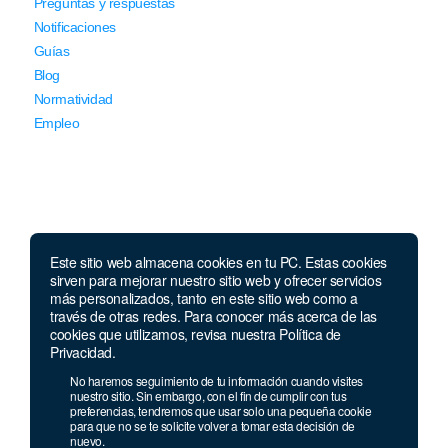
Preguntas y respuestas
Notificaciones
Guías
Blog
Normatividad
Empleo
Este sitio web almacena cookies en tu PC. Estas cookies
Llámanos
sirven para mejorar nuestro sitio web y ofrecer servicios
más personalizados, tanto en este sitio web como a
través de otras redes. Para conocer más acerca de las
Lunes a jueves de 7 a.m.
a 5:00 p.m. Viernes de
cookies que utilizamos, revisa nuestra Política de
7 a.m. a 4 p.m. Sábados de 8 a.m. a 2 p.m.
Privacidad.
Linea nacional:
01 8000 41 3000
No haremos seguimiento de tu información cuando visites
Celular y Whatsapp:
333 033 40 39
nuestro sitio. Sin embargo, con el fin de cumplir con tus
preferencias, tendremos que usar solo una pequeña cookie
Bogotá:
381 92 69
para que no se te solicite volver a tomar esta decisión de
nuevo.