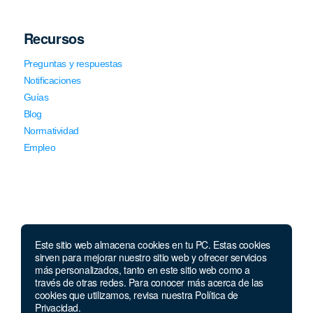
Recursos
Preguntas y respuestas
Notificaciones
Guías
Blog
Normatividad
Empleo
Este sitio web almacena cookies en tu PC. Estas cookies
Llámanos
sirven para mejorar nuestro sitio web y ofrecer servicios
más personalizados, tanto en este sitio web como a
través de otras redes. Para conocer más acerca de las
Lunes a jueves de 7 a.m.
a 5:00 p.m. Viernes de
cookies que utilizamos, revisa nuestra Política de
7 a.m. a 4 p.m. Sábados de 8 a.m. a 2 p.m.
Privacidad.