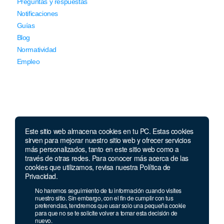
Preguntas y respuestas
Notificaciones
Guías
Blog
Normatividad
Empleo
Este sitio web almacena cookies en tu PC. Estas cookies
Llámanos
sirven para mejorar nuestro sitio web y ofrecer servicios
más personalizados, tanto en este sitio web como a
través de otras redes. Para conocer más acerca de las
Lunes a jueves de 7 a.m.
a 5:00 p.m. Viernes de
cookies que utilizamos, revisa nuestra Política de
7 a.m. a 4 p.m. Sábados de 8 a.m. a 2 p.m.
Privacidad.
Linea nacional:
01 8000 41 3000
No haremos seguimiento de tu información cuando visites
Celular y Whatsapp:
333 033 40 39
nuestro sitio. Sin embargo, con el fin de cumplir con tus
preferencias, tendremos que usar solo una pequeña cookie
Bogotá:
381 92 69
para que no se te solicite volver a tomar esta decisión de
nuevo.