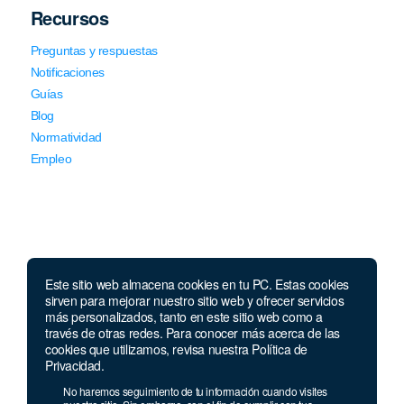
Recursos
Preguntas y respuestas
Notificaciones
Guías
Blog
Normatividad
Empleo
Este sitio web almacena cookies en tu PC. Estas cookies
Llámanos
sirven para mejorar nuestro sitio web y ofrecer servicios
más personalizados, tanto en este sitio web como a
través de otras redes. Para conocer más acerca de las
Lunes a jueves de 7 a.m.
a 5:00 p.m. Viernes de
cookies que utilizamos, revisa nuestra Política de
7 a.m. a 4 p.m. Sábados de 8 a.m. a 2 p.m.
Privacidad.
Linea nacional:
01 8000 41 3000
No haremos seguimiento de tu información cuando visites
Celular y Whatsapp:
333 033 40 39