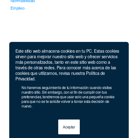
Normatividad
Empleo
Este sitio web almacena cookies en tu PC. Estas cookies
Llámanos
sirven para mejorar nuestro sitio web y ofrecer servicios
más personalizados, tanto en este sitio web como a
través de otras redes. Para conocer más acerca de las
Lunes a jueves de 7 a.m.
a 5:00 p.m. Viernes de
cookies que utilizamos, revisa nuestra Política de
7 a.m. a 4 p.m. Sábados de 8 a.m. a 2 p.m.
Privacidad.
Linea nacional:
01 8000 41 3000
No haremos seguimiento de tu información cuando visites
Celular y Whatsapp:
nuestro sitio. Sin embargo, con el fin de cumplir con tus
333 033 40 39
preferencias, tendremos que usar solo una pequeña cookie
Bogotá:
381 92 69
para que no se te solicite volver a tomar esta decisión de
nuevo.
Aceptar
© 2013 - 2026 Grupo Geard