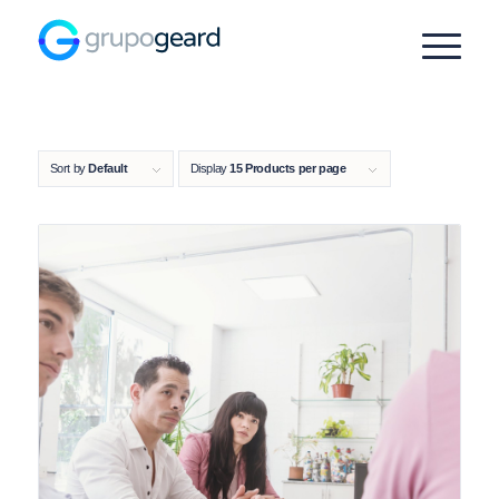
Sort by
Default
Display
15 Products per page