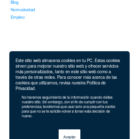
Blog
Normatividad
Empleo
Este sitio web almacena cookies en tu PC. Estas cookies
Llámanos
sirven para mejorar nuestro sitio web y ofrecer servicios
más personalizados, tanto en este sitio web como a
través de otras redes. Para conocer más acerca de las
Lunes a jueves de 7 a.m.
a 5:00 p.m. Viernes de
cookies que utilizamos, revisa nuestra Política de
7 a.m. a 4 p.m. Sábados de 8 a.m. a 2 p.m.
Privacidad.
Linea nacional:
01 8000 41 3000
No haremos seguimiento de tu información cuando visites
nuestro sitio. Sin embargo, con el fin de cumplir con tus
Celular y Whatsapp:
333 033 40 39
preferencias, tendremos que usar solo una pequeña cookie
Bogotá:
381 92 69
para que no se te solicite volver a tomar esta decisión de
nuevo.
Aceptar