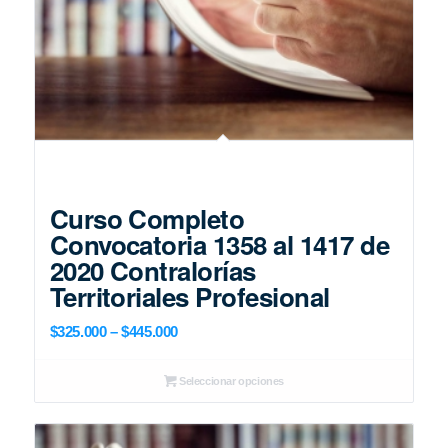
Curso Completo
Convocatoria 1358 al 1417 de
2020 Contralorías
Territoriales Profesional
Price
$
325.000
–
$
445.000
range:
$325.000
Seleccionar opciones
through
$445.000