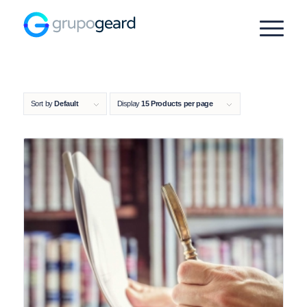
Sort by
Default
Display
15 Products per page