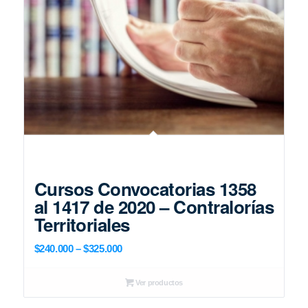
Cursos Convocatorias 1358
al 1417 de 2020 – Contralorías
Territoriales
Price
$
240.000
–
$
325.000
range:
$240.000
Ver productos
through