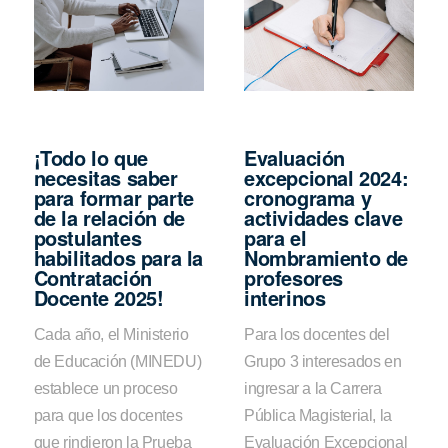
¡Todo lo que
Evaluación
necesitas saber
excepcional 2024:
para formar parte
cronograma y
de la relación de
actividades clave
postulantes
para el
habilitados para la
Nombramiento de
Contratación
profesores
Docente 2025!
interinos
Cada año, el Ministerio
Para los docentes del
de Educación (MINEDU)
Grupo 3 interesados en
establece un proceso
ingresar a la Carrera
para que los docentes
Pública Magisterial, la
que rindieron la Prueba
Evaluación Excepcional