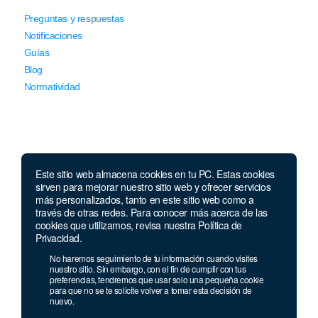
Preguntas y respuestas
Notificaciones
Guías
Blog
Normatividad
Este sitio web almacena cookies en tu PC. Estas cookies
sirven para mejorar nuestro sitio web y ofrecer servicios
Llámanos
más personalizados, tanto en este sitio web como a
través de otras redes. Para conocer más acerca de las
Lunes a viernes de 7:00 a.m. a 5:30 p.m. Sábados de 8 a.m
cookies que utilizamos, revisa nuestra Política de
a 12 p.m.
Privacidad.
Celular y Whatsapp:
957 709 035
No haremos seguimiento de tu información cuando visites
Teléfono:
(1) 640 94 30
nuestro sitio. Sin embargo, con el fin de cumplir con tus
preferencias, tendremos que usar solo una pequeña cookie
Celular:
915 244 989
para que no se te solicite volver a tomar esta decisión de
nuevo.