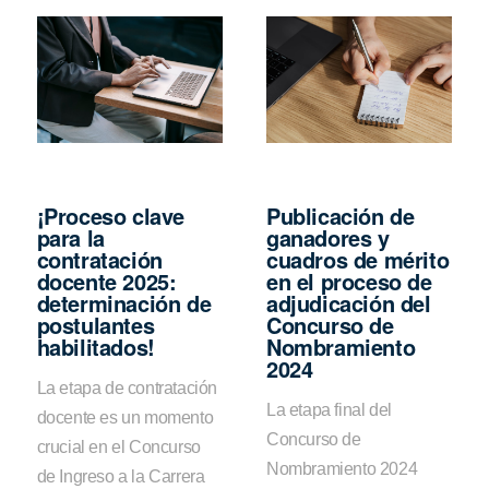
¡Proceso clave
Publicación de
para la
ganadores y
contratación
cuadros de mérito
docente 2025:
en el proceso de
determinación de
adjudicación del
postulantes
Concurso de
habilitados!
Nombramiento
2024
La etapa de contratación
La etapa final del
docente es un momento
Concurso de
crucial en el Concurso
Nombramiento 2024
de Ingreso a la Carrera