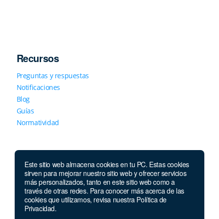
Recursos
Preguntas y respuestas
Notificaciones
Blog
Guías
Normatividad
Este sitio web almacena cookies en tu PC. Estas cookies
sirven para mejorar nuestro sitio web y ofrecer servicios
más personalizados, tanto en este sitio web como a
través de otras redes. Para conocer más acerca de las
Llámanos
cookies que utilizamos, revisa nuestra Política de
Privacidad.
Lunes a jueves de 6 a.m. a 4:30 p.m. Viernes de 6 a.m. a 4