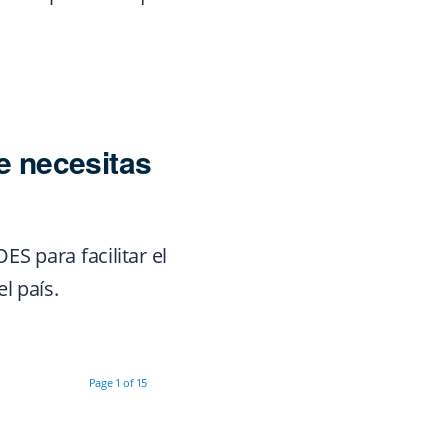
e necesitas
S para facilitar el
l país.
Page 1 of 15