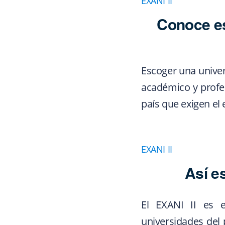
EXANI II
Conoce es
Escoger una unive
académico y profe
país que exigen el
EXANI II
Así e
El EXANI II es 
universidades del