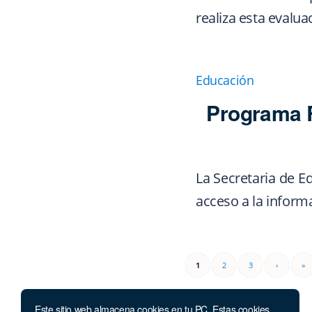
realiza esta evalu
Educación
Programa R
La Secretaria de E
acceso a la informa
1
2
3
›
»
Este sitio web almacena cookies en tu PC. Estas cookies