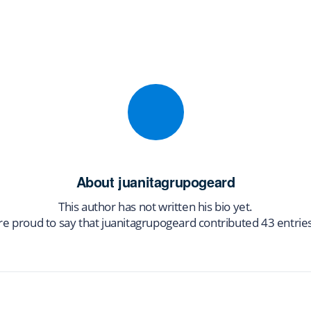
About
juanitagrupogeard
This author has not written his bio yet.
re proud to say that
juanitagrupogeard
contributed 43 entries